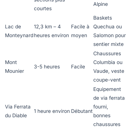
Alpine
courtes
Baskets
Lac de
12,3 km – 4
Facile à
Quechua ou
Monteynard
heures environ
moyen
Salomon pour
sentier mixte
Chaussures
Mont
Columbia ou
3-5 heures
Facile
Mounier
Vaude, veste
coupe-vent
Equipement
de via ferrata
Via Ferrata
fourni,
1 heure environ
Débutant
du Diable
bonnes
chaussures