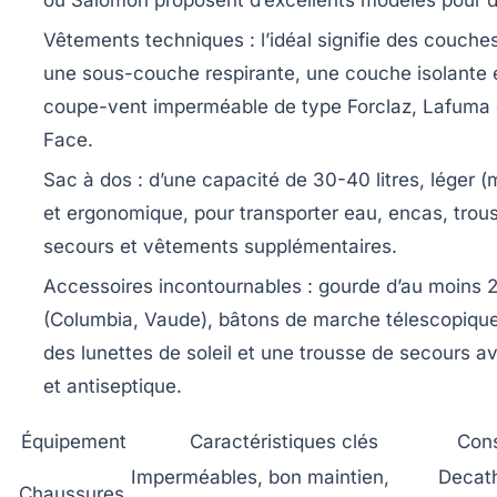
ou Salomon proposent d’excellents modèles pour 
Vêtements techniques
: l’idéal signifie des couch
une sous-couche respirante, une couche isolante 
coupe-vent imperméable de type Forclaz, Lafuma
Face.
Sac à dos
: d’une capacité de 30-40 litres, léger (
et ergonomique, pour transporter eau, encas, trou
secours et vêtements supplémentaires.
Accessoires incontournables
: gourde d’au moins 2 
(Columbia, Vaude), bâtons de marche télescopiqu
des lunettes de soleil et une trousse de secours 
et antiseptique.
Équipement
Caractéristiques clés
Cons
Imperméables, bon maintien,
Decat
Chaussures