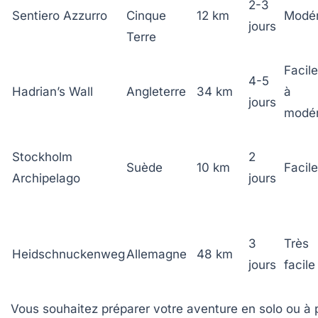
2-3
Sentiero Azzurro
Cinque
12 km
Modé
jours
Terre
Facile
4-5
Hadrian’s Wall
Angleterre
34 km
à
jours
modé
Stockholm
2
Suède
10 km
Facile
Archipelago
jours
3
Très
Heidschnuckenweg
Allemagne
48 km
jours
facile
Vous souhaitez préparer votre aventure en solo ou à p