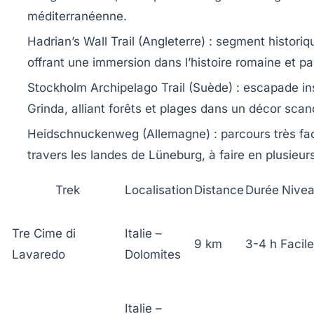
méditerranéenne.
Hadrian’s Wall Trail (Angleterre)
: segment histori
offrant une immersion dans l’histoire romaine et p
Stockholm Archipelago Trail (Suède)
: escapade ins
Grinda, alliant forêts et plages dans un décor scan
Heidschnuckenweg (Allemagne)
: parcours très fa
travers les landes de Lüneburg, à faire en plusieur
Trek
Localisation
Distance
Durée
Nive
Tre Cime di
Italie –
9 km
3-4 h
Facile
Lavaredo
Dolomites
Italie –