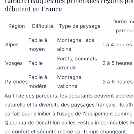
Caractéristiques des principales régions po
débutant en France
Durée m
Région
Difficulté
Type de paysage
parcou
Facile à
Montagne, lacs
Alpes
1 à 4 heures
moyen
alpins
Forêts, sommets
Vosges
Facile
2 à 5 heures
arrondis
Facile à
Montagne,
Pyrénées
2 à 6 heures
modéré
vallonné
Au fil de ces parcours, les débutants peuvent appréci
naturelle et la diversité des
paysages
français. Ils off
parfait pour s’initier à l’usage de l’équipement comm
Quechua de Decathlon ou les vestes imperméables Fo
de confort et sécurité même par temps changeant.