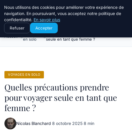
Terredeprovence
Nous utilisons des cookies pour améliorer votre expérience de
navigation. En poursuivant, vous acceptez notre politique de
confidentialité.
En savoir plus
Refuser
Accepter
Voyages
Quelles précautions prendre pour voyager
Accueil
en solo
seule en tant que femme ?
VOYAGES EN SOLO
Quelles précautions prendre
pour voyager seule en tant que
femme ?
Nicolas Blanchard
·
8 octobre 2025
·
8 min