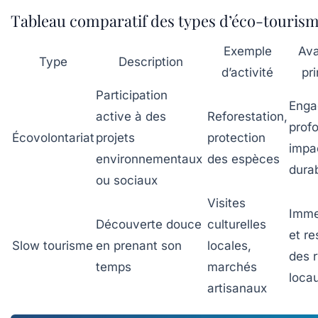
Tableau comparatif des types d’éco-touris
Exemple
Av
Type
Description
d’activité
pri
Participation
Enga
active à des
Reforestation,
prof
Écovolontariat
projets
protection
impa
environnementaux
des espèces
dura
ou sociaux
Visites
Imme
Découverte douce
culturelles
et re
Slow tourisme
en prenant son
locales,
des 
temps
marchés
loca
artisanaux