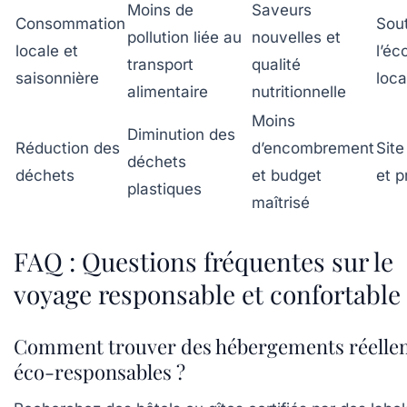
Moins de
Saveurs
Consommation
Sout
pollution liée au
nouvelles et
locale et
l’é
transport
qualité
saisonnière
loca
alimentaire
nutritionnelle
Moins
Diminution des
Réduction des
d’encombrement
Site
déchets
déchets
et budget
et p
plastiques
maîtrisé
FAQ : Questions fréquentes sur le
voyage responsable et confortable
Comment trouver des hébergements réelle
éco-responsables ?