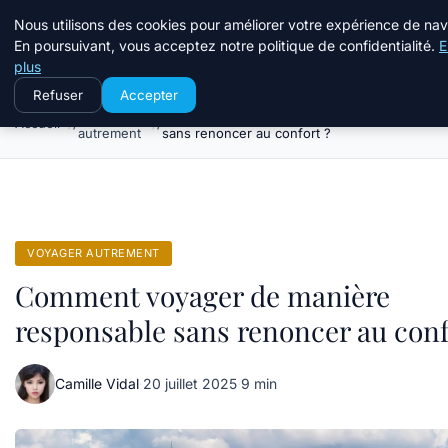
Terredeprovence
Nous utilisons des cookies pour améliorer votre expérience de nav
En poursuivant, vous acceptez notre politique de confidentialité.
E
plus
Refuser
Accepter
Voyager
Comment voyager de manière responsable
Accueil
autrement
sans renoncer au confort ?
VOYAGER AUTREMENT
Comment voyager de manière
responsable sans renoncer au conf
Camille Vidal
·
20 juillet 2025
·
9 min