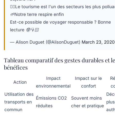
👎🏻Le tourisme est l'un des secteurs les plus pollua
🌱Notre terre respire enfin
Est-ce possible de voyager responsable ? Bonne
lecture 🤓👇🏻
— Alison Duguet (@AlisonDuguet)
March 23, 2020
Tableau comparatif des gestes durables et l
bénéfices
Impact
Impact sur le
Ré
Action
environnemental
confort
c
Utilisation des
Déc
Émissions CO2
Souvent moins
transports en
plus
réduites
cher et pratique
commun
aut