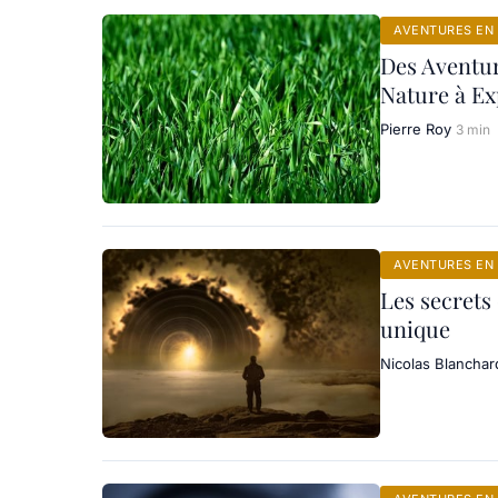
AVENTURES EN 
Des Aventur
Nature à Ex
Pierre Roy
3 min
AVENTURES EN 
Les secrets
unique
Nicolas Blanchar