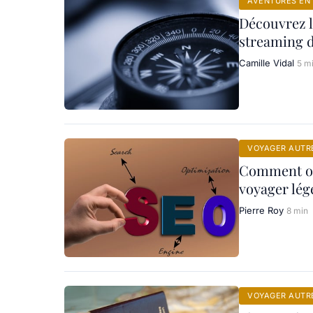
AVENTURES EN 
Découvrez l
streaming d
Camille Vidal
5 m
VOYAGER AUTR
Comment opt
voyager lég
Pierre Roy
8 min
VOYAGER AUTR