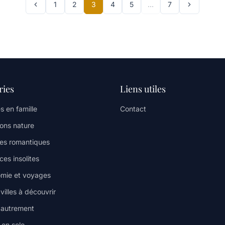
1
2
3
4
5
…
7
ries
Liens utiles
s en famille
Contact
ions nature
es romantiques
es insolites
mie et voyages
illes à découvrir
 autrement
en solo