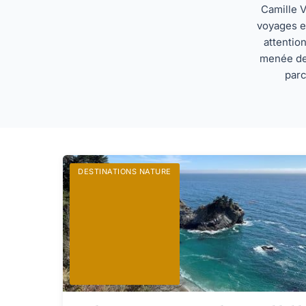
Camille V
voyages en
attentio
menée de
parc
DESTINATIONS NATURE